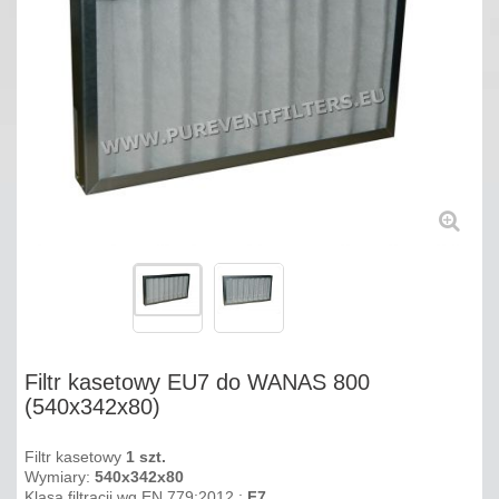
Filtr kasetowy EU7 do WANAS 800
(540x342x80)
Filtr kasetowy
1 szt.
Wymiary:
540x342x80
Klasa filtracji wg EN 779:2012 :
F7