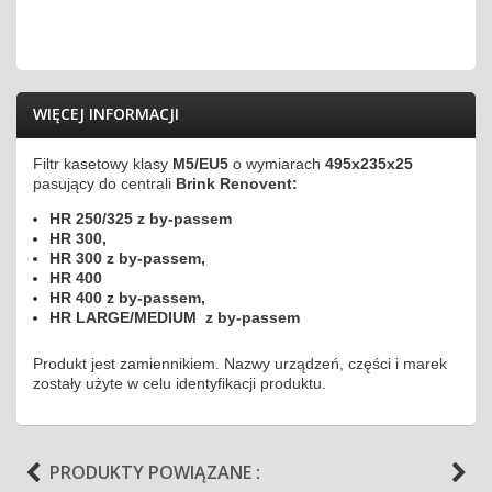
WIĘCEJ INFORMACJI
Filtr kasetowy klasy
M5/EU5
o wymiarach
495x235x25
pasujący do centrali
Brink Renovent:
HR 250/325 z by-passem
HR 300,
HR 300 z by-passem,
HR 400
HR 400 z by-passem,
HR LARGE/MEDIUM z by-passem
Produkt jest zamiennikiem. Nazwy urządzeń, części i marek
zostały użyte w celu identyfikacji produktu.
PRODUKTY POWIĄZANE :