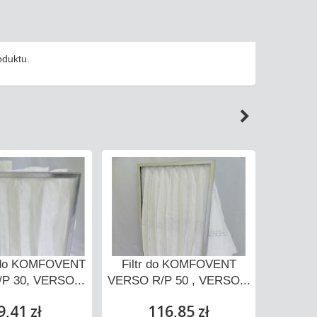
roduktu.
5 do KOMFOVENT
Filtr do KOMFOVENT
Filtr k
P 30, VERSO...
VERSO R/P 50 , VERSO...
R/P 7
9,41 zł
116,85 zł