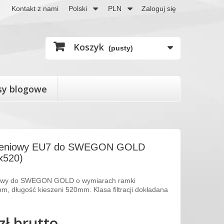
Kontakt z nami
Polski
PLN
Zaloguj się
Koszyk
(pusty)
sy blogowe
eszeniowy EU7 do SWEGON GOLD
x520)
niowy do SWEGON GOLD o wymiarach ramki
, długość kieszeni 520mm. Klasa filtracji dokładana
zł
brutto