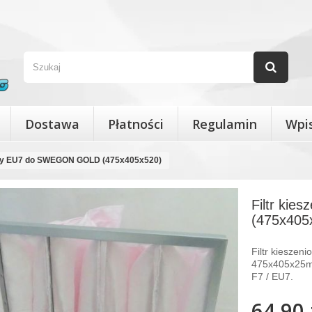
Dostawa
Płatności
Regulamin
Wpi
iowy EU7 do SWEGON GOLD (475x405x520)
Filtr ki
(475x405
Filtr kiesze
475x405x25mm
F7 / EU7.
64,90 