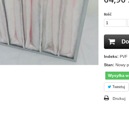
Ilość
Do
Indeks:
PVF 
Stan:
Nowy p
Wysyłka w
Tweetuj
Drukuj