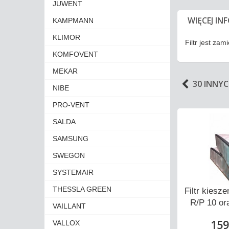
JUWENT
WIĘCEJ IN
KAMPMANN
KLIMOR
Filtr jest za
KOMFOVENT
MEKAR
30 INNY
NIBE
PRO-VENT
SALDA
SAMSUNG
SWEGON
SYSTEMAIR
THESSLA GREEN
A RIRS 700
Filtr do SALDA RIRS 700V
Filtr kies
O 3.0...
oraz 700H EKO 3.0...
R/P 10 or
VAILLANT
0 zł
105,10 zł
159
VALLOX