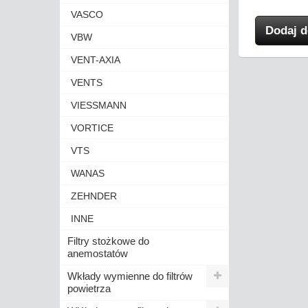
VASCO
 koszyka
Dodaj do koszyka
Dodaj d
VBW
VENT-AXIA
VENTS
VIESSMANN
VORTICE
VTS
WANAS
ZEHNDER
INNE
Filtry stożkowe do
anemostatów
Wkłady wymienne do filtrów
powietrza