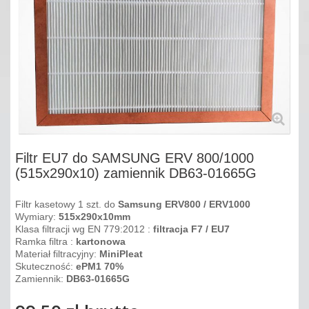
Filtr EU7 do SAMSUNG ERV 800/1000
(515x290x10) zamiennik DB63-01665G
Filtr kasetowy 1 szt. do
Samsung
ERV800 / ERV1000
Wymiary:
515x290x10
mm
Klasa filtracji wg EN 779:2012 :
filtracja F7 / EU7
Ramka filtra :
kartonowa
Materiał filtracyjny:
MiniPleat
Skuteczność:
ePM1 70%
Zamiennik:
DB63-01665G