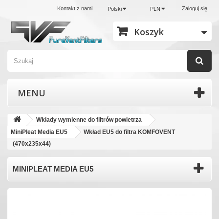
Kontakt z nami
Zaloguj się
Polski
PLN
Koszyk
MENU
Wkłady wymienne do filtrów powietrza
MiniPleat Media EU5
Wkład EU5 do filtra KOMFOVENT
(470x235x44)
MINIPLEAT MEDIA EU5